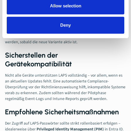
Vermeidung von Richtlinienkonflikten
Allow selection
Ein häufiger Fehler tritt auf, wenn mehrere Konfigurationsquellen
konkurrieren – etwa eine alte Gruppenrichtlinie, die parallel zu einer
Intune-Richtlinie greift. Um Konflikte zu vermeiden, sollte
Deny
sichergestellt werden, dass ausschließlich moderne LAPS-
Konfigurationen im Einsatz sind. Legacy-LAPS sollte deaktiviert
werden, sobald die neue Variante aktiv ist.
Sicherstellen der
Gerätekompatibilität
Nicht alle Geräte unterstützen LAPS vollständig – vor allem, wenn es
an aktuellen Updates fehlt. Eine automatisierte Compliance-
Überprüfung vor der Richtlinienzuweisung hilft, inkompatible Systeme
vorab zu erkennen. Zudem sollten während der Pilotphase
regelmäßig Event-Logs und Intune-Reports geprüft werden.
Empfohlene Sicherheitsmaßnahmen
Der Zugriff auf LAPS-Passwörter sollte strikt rollenbasiert erfolgen –
idealerweise über
Privileged Identity Management (PIM)
in Entra ID.