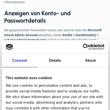
Informationen.
Anzeigen von Konto- und
Passwortdetails
Die gespeicherten Passwörter lassen sich zentral über die
Microsoft
Intune Admin-Konsole
einsehen. Unter
Geräte > [Gerätename] >
Lokales Administratorkonto
wird das jeweils aktuelle Passwort
angezeigt, inklusive Ablaufdatum und Änderungsverlauf. Der Zugriff ist
rollenbasiert beschränkt und protokolliert – ein entscheidender
Sicherheitsvorteil gegenüber herkömmlichen Lösungen.
Consent
Details
About
Manuelles Zurücksetzen von
Passwörtern
This website uses cookies
Neben der automatischen Rotation besteht die Möglichkeit,
We use cookies to personalise content and ads, to
Passwörter manuell zurückzusetzen. Dies kann z. B. bei einem Incident
provide social media features and to analyse our traffic.
notwendig werden oder wenn ein Gerät aus dem Lifecycle genommen
We also share information about your use of our site with
wird. Die Option „Zurücksetzen“ initiiert sofort eine Neugenerierung
des Passworts auf dem betreffenden Gerät.
our social media, advertising and analytics partners who
may combine it with other information that you’ve