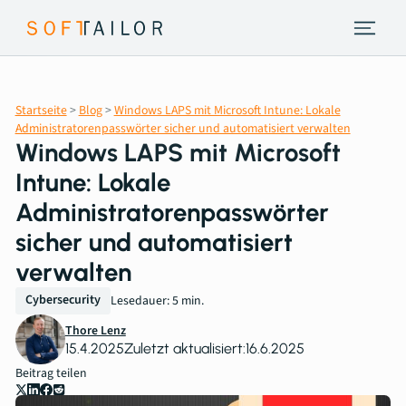
Endpoint Strategie
Startseite
>
Blog
>
Windows LAPS mit Microsoft Intune: Lokale
Leistungen
Administratorenpasswörter sicher und automatisiert verwalten
Windows LAPS mit Microsoft
Tools
Intune: Lokale
Administratorenpasswörter
About
sicher und automatisiert
verwalten
Insights
Cybersecurity
Lesedauer: 5 min.
Thore Lenz
Kontakt
15.4.2025
Zuletzt aktualisiert:
16.6.2025
Beitrag teilen
Erstberatung vereinbaren