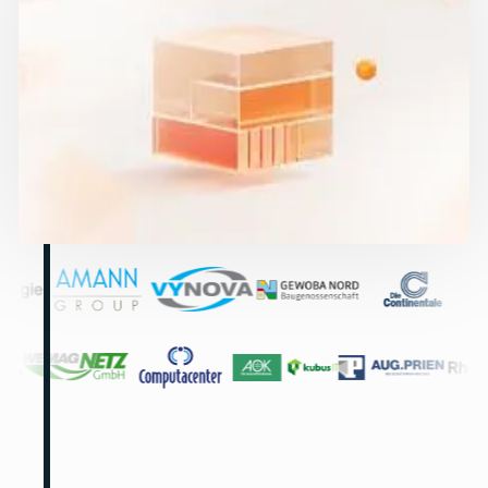
IT-Abteilungen mit 200 bis 10.000+ Endpoints und große
Systemhäuser vertrauen auf unser Spezialwissen: