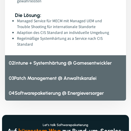
gewährleisten
Die Lösung:
Managed Service für MECM mit Managed UEM und
Trouble Shooting für internationale Standorte
Adaption des CIS Standard an individuelle Umgebung
Regelmäßige Systemhärtung as a Service nach CIS
Standard
02
Intune + Systemhärtung @ Gamesentwickler
03
Patch Management @ Anwaltskanzlei
04
Softwarepaketierung @ Energieversorger
Let's talk Softwarepaketierung
Auf
kürzestem Weg
zur Rund-um-Sorglos-