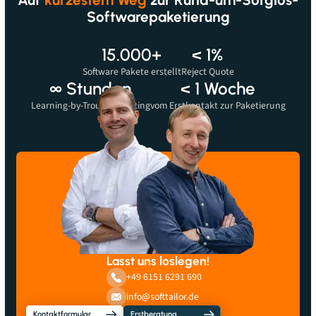
Softwarepaketierung
15.000+
< 1%
Software Pakete erstellt
Reject Quote
Bevor wir dir Videos zeigen können, müssen wir dich informieren, dass beim
∞ Stunden
< 1 Woche
Betrachten der Videos möglicherweise Daten an den Anbieter gesendet werden.
Learning-by-Troubleshooting
vom Erstkontakt zur Paketierung
Lasst uns loslegen!
+49 6151 6291 690
info@softtailor.de
Kontaktformular
Erstberatung