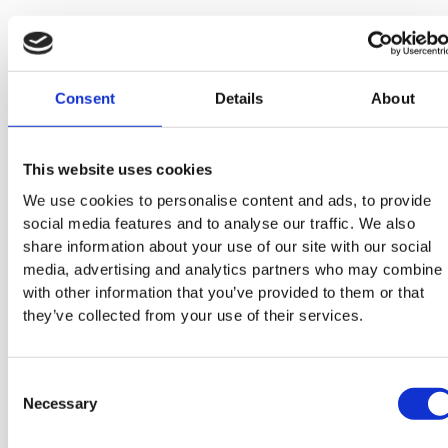
Dorian Garbe
Geschäftsführer
Dorian ist für die strategische und kaufmännische Weiterentwicklung
Consent
Details
About
zuständig. Der Impact, den SOFTTAILOR auf die Cyberresilienz der
deutschen Wirtschaft haben kann, ist ihm eine Herzensangelegenheit.
Für die notwendige Energie wird er von seiner Frau regelmäßig zu
Spinning-Kursen geschleppt oder stellt sich an den Grill.
This website uses cookies
We use cookies to personalise content and ads, to provide
social media features and to analyse our traffic. We also
share information about your use of our site with our social
Thore Lenz
media, advertising and analytics partners who may combine i
Geschäftsführer
with other information that you’ve provided to them or that
they’ve collected from your use of their services.
Thore ist für die operative Weiterentwicklung und
Leistungserbringung zuständig. Mit tiefem technischem Wissen und
Lösungsorientierung, hat er sich für unsere Kunden als vertraute
Autorität im Endpoint Management etabliert und bei SOFTTAILOR vom
Consent
IT-Consultant zum Geschäftsführer entwickelt. Neuerdings, freut er
Necessary
Selection
sich, dass ihn sein Nachwuchs von CrossFit und Gemüsezucht abhält.