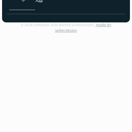
DE
©
2026
softtailor. Alle Rechte vorbehalten |
made by
seiter.design