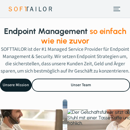
Endpoint Strategie
Endpoint Management
so einfach
Leistungen
wie nie zuvor
SOFTTAILOR ist der #1 Managed Service Provider für Endpoint
Tools
Management & Security. Wir setzen Endpoint Strategien um,
die sicherstellen, dass unsere Kunden Zeit, Geld und Ärger
sparen, um sich bestmöglich auf ihr Geschäft zu konzentrieren.
About
Unsere Mission
Unser Team
Insights
Kontakt
Erstberatung vereinbaren