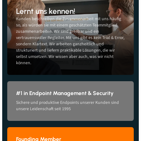
Lernt uns kennen!
Kunden beschreiben die Zusammenarbeit mit uns häufig
so, als würden sie mit einem geschätzten Teammitglied
zusammenarbeiten. Wir sind greifbar und ein
vertrauensvoller Begleiter. Mit uns gibt es kein Trial & Error,
sondern Klartext. Wir arbeiten ganzheitlich und
strukturiert und liefern praktikable Lösungen, die wir
selbst umsetzen. Wir wissen aber auch, was wir nicht
können.
#1 in Endpoint Management & Security
Sichere und produktive Endpoints unserer Kunden sind
unsere Leidenschaft seit 1995
Founding Member