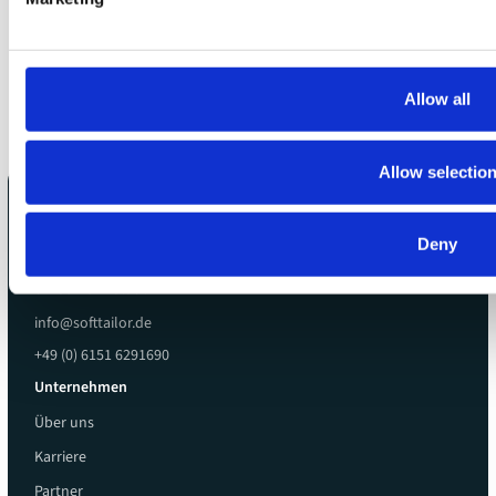
Anmelden
Allow all
Allow selectio
Kontakt
Softtailor GmbH
Deny
Hilpertstr. 20
64295 Darmstadt
info@softtailor.de
+49 (0) 6151 6291690
Unternehmen
Über uns
Karriere
Partner