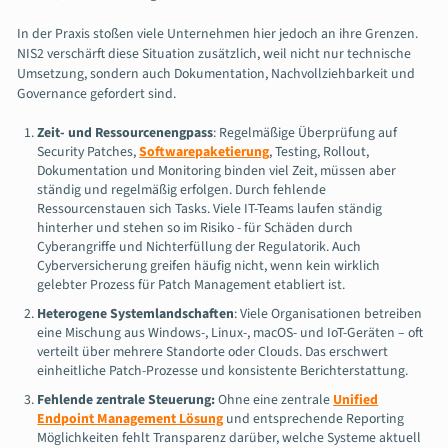
In der Praxis stoßen viele Unternehmen hier jedoch an ihre Grenzen.
NIS2 verschärft diese Situation zusätzlich, weil nicht nur technische
Umsetzung, sondern auch Dokumentation, Nachvollziehbarkeit und
Governance gefordert sind.
Zeit- und Ressourcenengpass
: Regelmäßige Überprüfung auf
Security Patches,
Softwarepaketierung
, Testing, Rollout,
Dokumentation und Monitoring binden viel Zeit, müssen aber
ständig und regelmäßig erfolgen. Durch fehlende
Ressourcenstauen sich Tasks. Viele IT-Teams laufen ständig
hinterher und stehen so im Risiko - für Schäden durch
Cyberangriffe und Nichterfüllung der Regulatorik. Auch
Cyberversicherung greifen häufig nicht, wenn kein wirklich
gelebter Prozess für Patch Management etabliert ist.
Heterogene Systemlandschaften
: Viele Organisationen betreiben
eine Mischung aus Windows-, Linux-, macOS- und IoT-Geräten – oft
verteilt über mehrere Standorte oder Clouds. Das erschwert
einheitliche Patch-Prozesse und konsistente Berichterstattung.
Fehlende zentrale Steuerung:
Ohne eine zentrale
Unified
Endpoint Management Lösung
und entsprechende Reporting
Möglichkeiten fehlt Transparenz darüber, welche Systeme aktuell