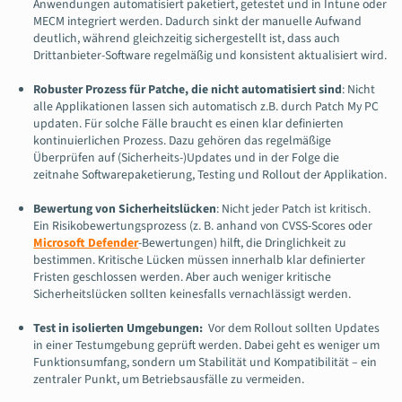
Anwendungen automatisiert paketiert, getestet und in Intune oder
MECM integriert werden. Dadurch sinkt der manuelle Aufwand
deutlich, während gleichzeitig sichergestellt ist, dass auch
Drittanbieter-Software regelmäßig und konsistent aktualisiert wird.
Robuster Prozess für Patche, die nicht automatisiert sind
: Nicht
alle Applikationen lassen sich automatisch z.B. durch Patch My PC
updaten. Für solche Fälle braucht es einen klar definierten
kontinuierlichen Prozess. Dazu gehören das regelmäßige
Überprüfen auf (Sicherheits-)Updates und in der Folge die
zeitnahe Softwarepaketierung, Testing und Rollout der Applikation.
Bewertung von Sicherheitslücken
: Nicht jeder Patch ist kritisch.
Ein Risikobewertungsprozess (z. B. anhand von CVSS-Scores oder
Microsoft Defender
-Bewertungen) hilft, die Dringlichkeit zu
bestimmen. Kritische Lücken müssen innerhalb klar definierter
Fristen geschlossen werden. Aber auch weniger kritische
Sicherheitslücken sollten keinesfalls vernachlässigt werden.
Test in isolierten Umgebungen:
Vor dem Rollout sollten Updates
in einer Testumgebung geprüft werden. Dabei geht es weniger um
Funktionsumfang, sondern um Stabilität und Kompatibilität – ein
zentraler Punkt, um Betriebsausfälle zu vermeiden.