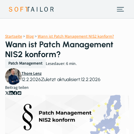
Endpoint Strategie
Startseite
>
Blog
>
Wann ist Patch Management NIS2 konform?
Leistungen
Wann ist Patch Management
NIS2 konform?
Tools
Patch Management
Lesedauer: 6 min.
About
Thore Lenz
12.2.2026
Zuletzt aktualisiert:
12.2.2026
Beitrag teilen
Insights
Kontakt
Erstberatung vereinbaren