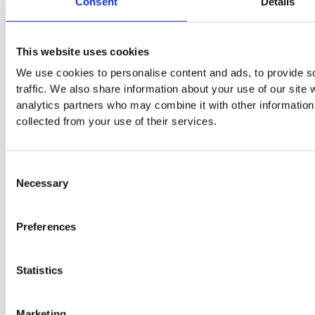
Consent
Details
This website uses cookies
We use cookies to personalise content and ads, to provide s
Immer einen Schritt voraus!
traffic. We also share information about your use of our site 
analytics partners who may combine it with other information 
Wir senden IT-Entscheidern und Endpoint Administratoren
handkuratierte News, technische Einblicke und praktische
collected from your use of their services.
Tipps rund um Endpoint Management & Security, die es so
nirgends anders gibt.
Consent
Necessary
Selection
Preferences
Statistics
Ich möchte den SOFTTAILOR Newsletter abonnieren und
erkläre, dass ich die Datenschutzerklärung gelesen und
verstanden habe.
Marketing