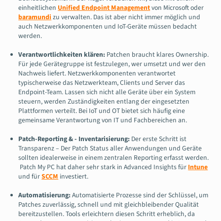
einheitlichen
Unified Endpoint Management
von Microsoft oder
baramundi
zu verwalten. Das ist aber nicht immer möglich und
auch Netzwerkkomponenten und IoT-Geräte müssen bedacht
werden.
Verantwortlichkeiten klären:
Patchen braucht klares Ownership.
Für jede Gerätegruppe ist festzulegen, wer umsetzt und wer den
Nachweis liefert. Netzwerkkomponenten verantwortet
typischerweise das Netzwerkteam, Clients und Server das
Endpoint-Team. Lassen sich nicht alle Geräte über ein System
steuern, werden Zuständigkeiten entlang der eingesetzten
Plattformen verteilt. Bei IoT und OT bietet sich häufig eine
gemeinsame Verantwortung von IT und Fachbereichen an.
Patch-Reporting & - Inventarisierung:
Der erste Schritt ist
Transparenz – Der Patch Status aller Anwendungen und Geräte
sollten idealerweise in einem zentralen Reporting erfasst werden.
Patch My PC hat daher sehr stark in Advanced Insights für
Intune
und für
SCCM
investiert.
Automatisierung:
Automatisierte Prozesse sind der Schlüssel, um
Patches zuverlässig, schnell und mit gleichbleibender Qualität
bereitzustellen. Tools erleichtern diesen Schritt erheblich, da