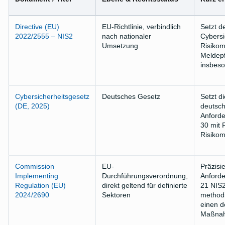
Directive (EU)
EU-Richtlinie, verbindlich
Setzt d
2022/2555 – NIS2
nach nationaler
Cybersi
Umsetzung
Risiko
Meldepf
insbeso
Cybersicherheitsgesetz
Deutsches Gesetz
Setzt di
(DE, 2025)
deutsch
Anforde
30 mit 
Risiko
Commission
EU-
Präzisie
Implementing
Durchführungsverordnung,
Anforde
Regulation (EU)
direkt geltend für definierte
21 NIS2
2024/2690
Sektoren
methodi
einen de
Maßnah